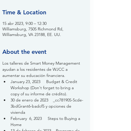
Time & Location
15 abr 2023, 9:00 – 12:30
Williamsburg, 7505 Richmond Rd,
Williamsburg, VA 23188, EE. UU.
About the event
Los talleres de Smart Money Management 
ayudan a los residentes de WJCC a 
aumentar su educación financiera. 
January 23, 2023     Budget & Credit 
Workshop (Don't forget to bring a 
copy of su informe de crédito).
30 de enero de 2023    _cc781905-5cde-
3bdGrant6-badcf5 y opciones de 
vivienda
February  6, 2023     Steps to Buying a 
Home
13 de febrero de 2023    Programa de 