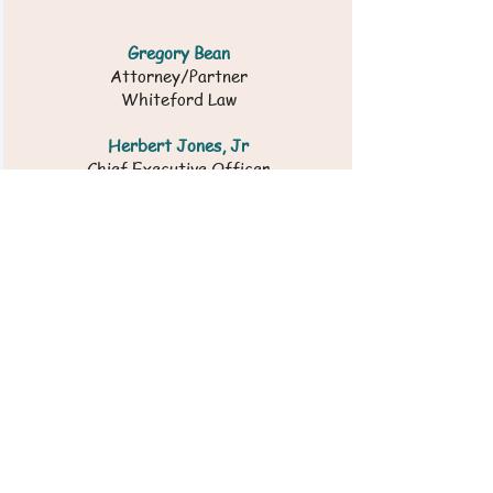
Gregory Bean
Attorney/Partner
Whiteford Law
Herbert Jones, Jr
Chief Executive Officer
Pyramid Technologies, LLC
E. Page Piland
Asst. Vice President/
Branch Manager, TowneBank
Katherine "Kate" Slevin, Ph.D.
Emeritus Professor
College of William & Mary