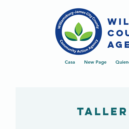
WI
CO
AG
Casa
New Page
Quien
Taller